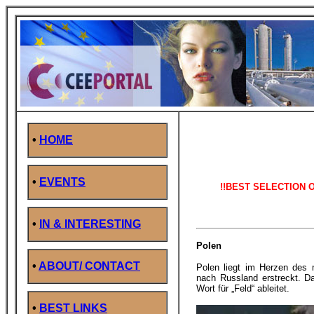
•
HOME
•
EVENTS
!!BEST SELECTION 
•
IN & INTERESTING
Polen
•
ABOUT/ CONTACT
Polen liegt im Herzen des m
nach Russland erstreckt. D
Wort für „Feld“ ableitet.
•
BEST LINKS